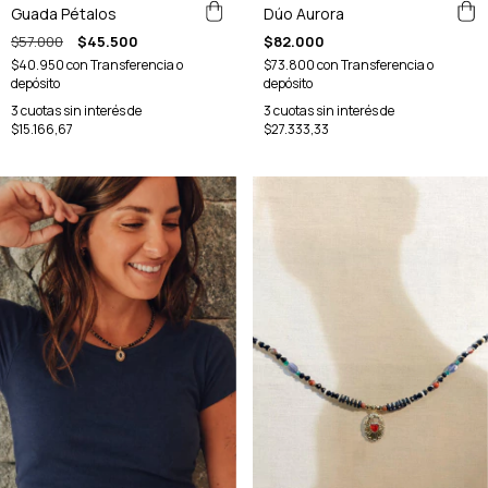
Guada Pétalos
Dúo Aurora
$57.000
$45.500
$82.000
$40.950
con
Transferencia o
$73.800
con
Transferencia o
depósito
depósito
3
cuotas sin interés de
3
cuotas sin interés de
$15.166,67
$27.333,33