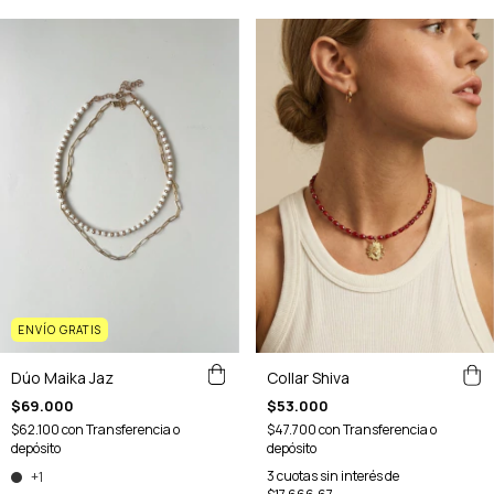
ENVÍO GRATIS
Collar Shiva
Dúo Maika Jaz
$53.000
$69.000
$47.700
con
Transferencia o
$62.100
con
Transferencia o
depósito
depósito
3
cuotas sin interés de
+1