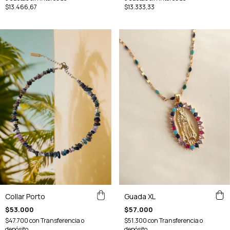
$13.466,67
$13.333,33
Guada XL
Collar Porto
$57.000
$53.000
$51.300
con
Transferencia o
$47.700
con
Transferencia o
depósito
depósito