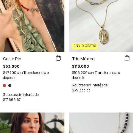
ENVÍO GRATIS
Collar Rio
Trío México
$53.000
$118.000
$47.700
con
Transferencia o
$106.200
con
Transferencia o
depósito
depósito
3
cuotas sin interés de
$39.333,33
3
cuotas sin interés de
$17.666,67