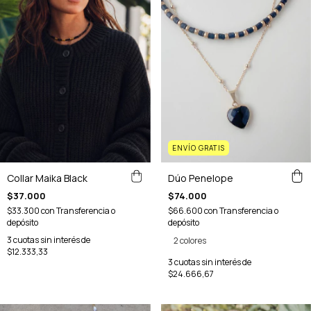
ENVÍO GRATIS
Dúo Penelope
Collar Maika Black
$74.000
$37.000
$66.600
con
Transferencia o
$33.300
con
Transferencia o
depósito
depósito
3
cuotas sin interés de
2 colores
$12.333,33
3
cuotas sin interés de
$24.666,67