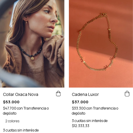
Cadena Luxor
Collar Oxaca Nova
$37.000
$53.000
$33.300
con
Transferencia o
$47.700
con
Transferencia o
depósito
depósito
3
cuotas sin interés de
2 colores
$12.333,33
3
cuotas sin interés de