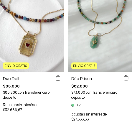
ENVÍO GRATIS
ENVÍO GRATIS
Dúo Delhi
Dúo Prisca
$98.000
$82.000
$88.200
con
Transferencia o
$73.800
con
Transferencia o
depósito
depósito
3
cuotas sin interés de
+2
$32.666,67
3
cuotas sin interés de
$27.333,33