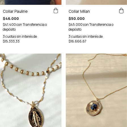
Collar Pauline
Collar Milan
$46.000
$50.000
$41.400
con
Transferencia o
$45.000
con
Transferencia o
depósito
depósito
3
cuotas sin interés de
3
cuotas sin interés de
$15.333,33
$16.666,67