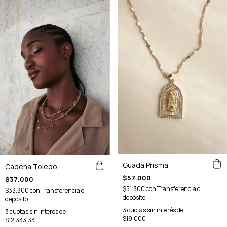
Guada Prisma
Cadena Toledo
$57.000
$37.000
$51.300
con
Transferencia o
$33.300
con
Transferencia o
depósito
depósito
3
cuotas sin interés de
3
cuotas sin interés de
$19.000
$12.333,33