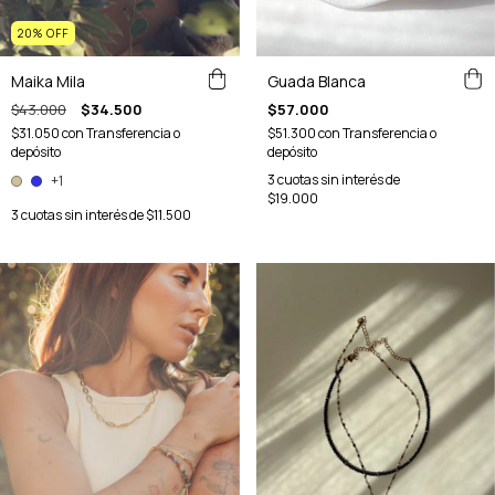
20
%
OFF
Guada Blanca
Maika Mila
$57.000
$43.000
$34.500
$51.300
con
Transferencia o
$31.050
con
Transferencia o
depósito
depósito
3
cuotas sin interés de
+1
$19.000
3
cuotas sin interés de
$11.500