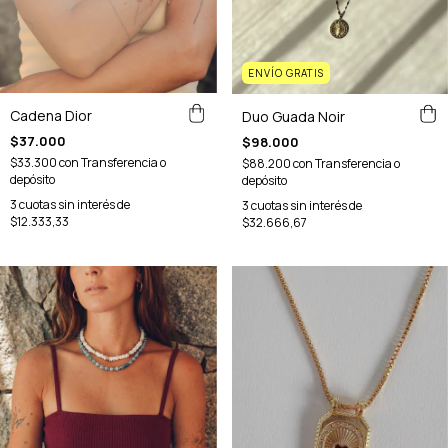
ENVÍO GRATIS
Cadena Dior
Duo Guada Noir
$37.000
$98.000
$33.300
con
Transferencia o
$88.200
con
Transferencia o
depósito
depósito
3
cuotas sin interés de
3
cuotas sin interés de
$12.333,33
$32.666,67