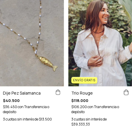
ENVÍO GRATIS
Dije Pez Salamanca
Trio Rouge
$40.500
$118.000
$36.450
con
Transferencia o
$106.200
con
Transferencia o
depósito
depósito
3
cuotas sin interés de
$13.500
3
cuotas sin interés de
$39.333,33