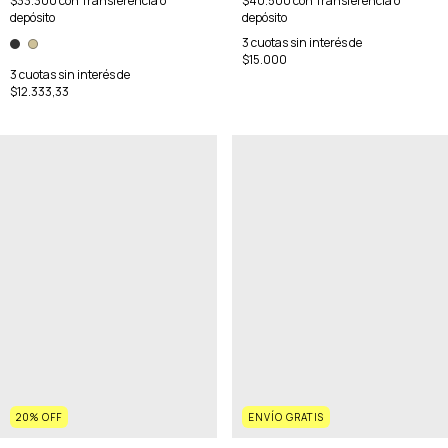
$40.500
con
Transferencia o
$33.300
con
Transferencia o
depósito
depósito
3
cuotas sin interés de
$15.000
3
cuotas sin interés de
$12.333,33
20
%
OFF
ENVÍO GRATIS