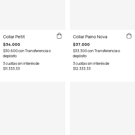
Collar Paino Nova
Collar Petit
$37.000
$34.000
$33.300
con
Transferencia o
$30.600
con
Transferencia o
depósito
depósito
3
cuotas sin interés de
3
cuotas sin interés de
$12.333,33
$11.333,33