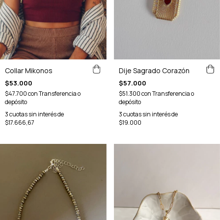
Collar Mikonos
Dije Sagrado Corazón
$53.000
$57.000
$47.700
con
Transferencia o
$51.300
con
Transferencia o
depósito
depósito
3
cuotas sin interés de
3
cuotas sin interés de
$17.666,67
$19.000