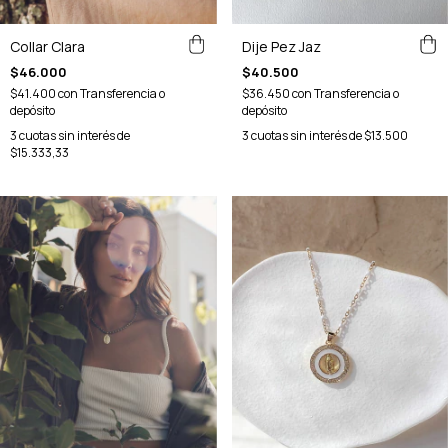
Dije Pez Jaz
Collar Clara
$40.500
$46.000
$36.450
con
Transferencia o
$41.400
con
Transferencia o
depósito
depósito
3
cuotas sin interés de
$13.500
3
cuotas sin interés de
$15.333,33