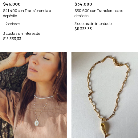
$46.000
$34.000
$41.400
con
Transferencia o
$30.600
con
Transferencia o
depósito
depósito
3
cuotas sin interés de
2 colores
$11.333,33
3
cuotas sin interés de
$15.333,33