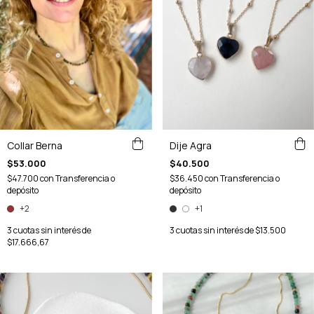
Collar Berna
Dije Agra
$53.000
$40.500
$47.700
con
Transferencia o
$36.450
con
Transferencia o
depósito
depósito
+2
+1
3
cuotas sin interés de
3
cuotas sin interés de
$13.500
$17.666,67