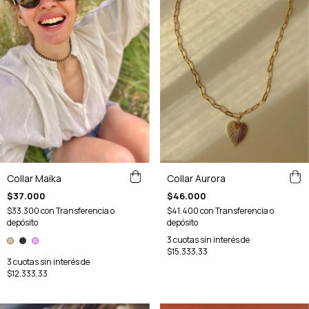
Collar Maika
Collar Aurora
$37.000
$46.000
$33.300
con
Transferencia o
$41.400
con
Transferencia o
depósito
depósito
3
cuotas sin interés de
$15.333,33
3
cuotas sin interés de
$12.333,33