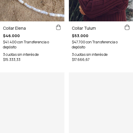
Collar Elena
Collar Tulum
$46.000
$53.000
$41.400
con
Transferencia o
$47.700
con
Transferencia o
depósito
depósito
3
cuotas sin interés de
3
cuotas sin interés de
$15.333,33
$17.666,67