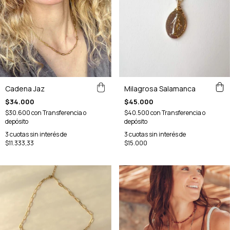
Milagrosa Salamanca
Cadena Jaz
$45.000
$34.000
$40.500
con
Transferencia o
$30.600
con
Transferencia o
depósito
depósito
3
cuotas sin interés de
3
cuotas sin interés de
$15.000
$11.333,33