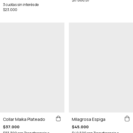
$17.666,67
3
cuotas sin interés de
$23.000
Milagrosa Espiga
Collar Maika Plateado
$45.000
$37.000