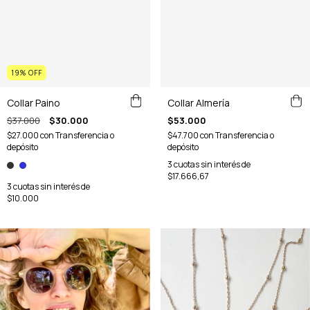
19
%
OFF
Collar Almería
Collar Paino
$53.000
$37.000
$30.000
$47.700
con
Transferencia o
$27.000
con
Transferencia o
depósito
depósito
3
cuotas sin interés de
$17.666,67
3
cuotas sin interés de
$10.000