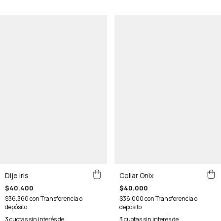
Dije Iris
Collar Onix
$40.400
$40.000
$36.360
con
Transferencia o
$36.000
con
Transferencia o
depósito
depósito
3
cuotas sin interés de
3
cuotas sin interés de