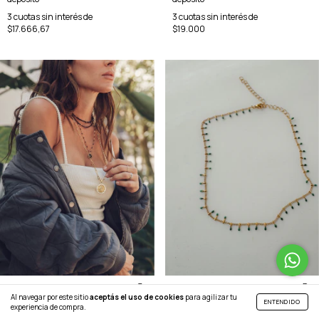
3
cuotas sin interés de
3
cuotas sin interés de
$19.000
$17.666,67
Cadena Espiga
Guada Naxos
Al navegar por este sitio
aceptás el uso de cookies
para agilizar tu
ENTENDIDO
experiencia de compra.
$37.000
$57.000