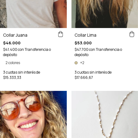
Collar Lima
Collar Juana
$53.000
$46.000
$47.700
con
Transferencia o
$41.400
con
Transferencia o
depósito
depósito
+2
2 colores
3
cuotas sin interés de
3
cuotas sin interés de
$17.666,67
$15.333,33