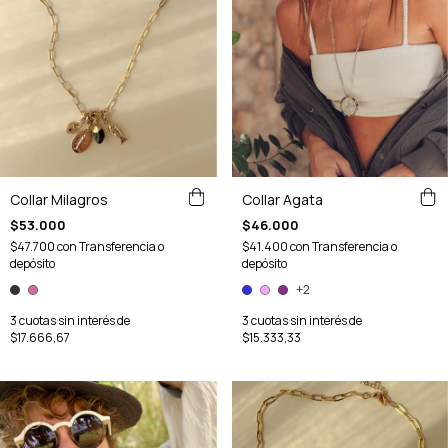
Collar Milagros
Collar Agata
$53.000
$46.000
$47.700
con
Transferencia o
$41.400
con
Transferencia o
depósito
depósito
+2
3
cuotas sin interés de
3
cuotas sin interés de
$17.666,67
$15.333,33