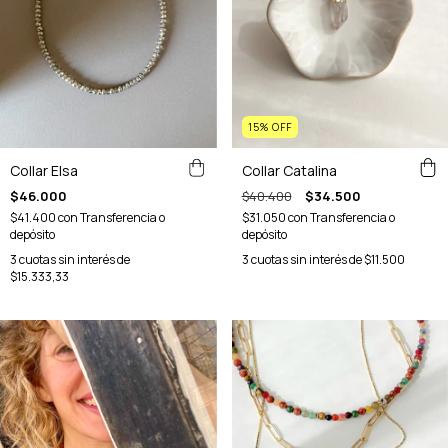
15
%
OFF
Collar Elsa
Collar Catalina
$46.000
$40.400
$34.500
$41.400
con
Transferencia o
$31.050
con
Transferencia o
depósito
depósito
3
cuotas sin interés de
3
cuotas sin interés de
$11.500
$15.333,33