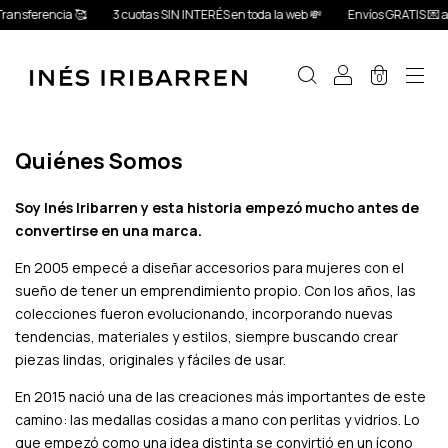
ansferencia 🥰
3 cuotas SIN INTERÉS en toda la web 💸
Envíos GRATIS 💌 a 
0
Quiénes Somos
Soy Inés Iribarren y esta historia empezó mucho antes de
convertirse en una marca.
En 2005 empecé a diseñar accesorios para mujeres con el
sueño de tener un emprendimiento propio. Con los años, las
colecciones fueron evolucionando, incorporando nuevas
tendencias, materiales y estilos, siempre buscando crear
piezas lindas, originales y fáciles de usar.
En 2015 nació una de las creaciones más importantes de este
camino: las medallas cosidas a mano con perlitas y vidrios. Lo
que empezó como una idea distinta se convirtió en un ícono