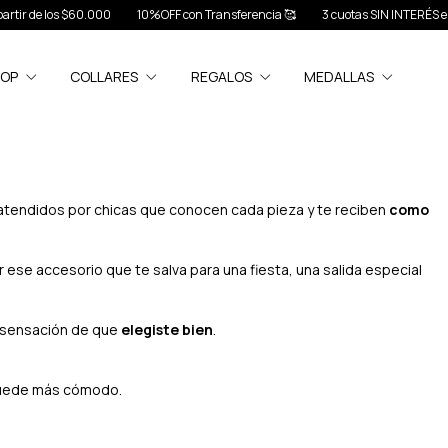
ir de los $60.000
10%OFF con Transferencia 🥰
3 cuotas SIN INTERÉS en to
HOP
COLLARES
REGALOS
MEDALLAS
 atendidos por chicas que conocen cada pieza y te reciben
como
r ese accesorio que te salva para una fiesta, una salida especial
la sensación de que
elegiste bien
.
 quede más cómodo.