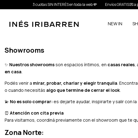
3 cuotas SIN INTERÉS en toda la web 💸
Envíos GRATIS 💌 a part
NEW IN
S
Showrooms
✨
Nuestros showrooms
son espacios íntimos, en
casas reales
,
en casa
.
Podés venir a
mirar, probar, charlar y elegir tranquila
. Encontra
o cuando necesitás
algo que termine de cerrar el look
.
💫
No es solo comprar:
es dejarte ayudar, inspirarte y salir con 
⏰
Atención con cita previa
Para visitarnos, coordiná previamente con el showroom que te
Zona Norte: