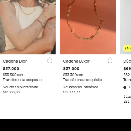
ENV
Cadena Dior
Cadena Luxor
Dúo
$37.000
$37.000
$69
$33.300
con
$33.300
con
$62.
Transferencia o depósito
Transferencia o depósito
Tran
3
cuotas sin interés de
3
cuotas sin interés de
+
$12.333,33
$12.333,33
3
cuo
$23