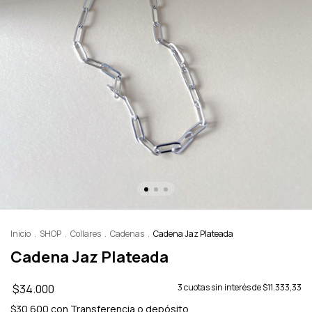
Inicio
.
SHOP
.
Collares
.
Cadenas
.
Cadena Jaz Plateada
Cadena Jaz Plateada
$34.000
3
cuotas sin interés de
$11.333,33
$30.600
con
Transferencia o depósito