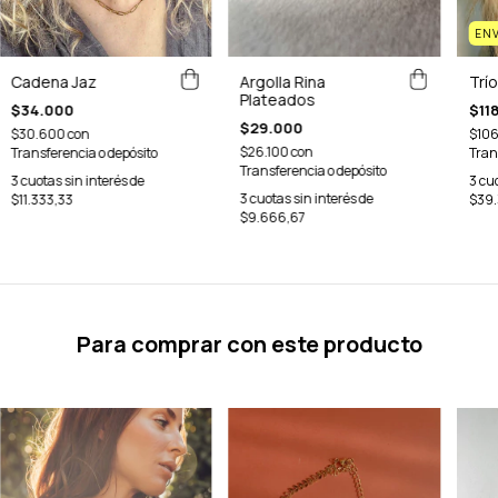
ENV
Argolla Rina
Trío
Cadena Jaz
Plateados
$11
$34.000
$29.000
$10
$30.600
con
$26.100
con
Tran
Transferencia o depósito
Transferencia o depósito
3
cuo
3
cuotas sin interés de
3
cuotas sin interés de
$39.
$11.333,33
$9.666,67
Para comprar con este producto