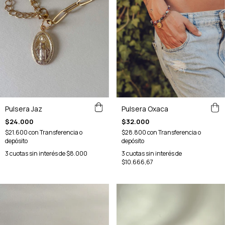
Pulsera Jaz
Pulsera Oxaca
$24.000
$32.000
$21.600
con
Transferencia o
$28.800
con
Transferencia o
depósito
depósito
3
cuotas sin interés de
$8.000
3
cuotas sin interés de
$10.666,67