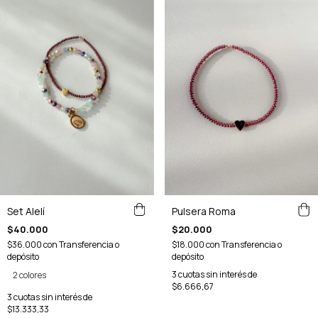
Set Alelí
Pulsera Roma
$40.000
$20.000
$36.000
con
Transferencia o
$18.000
con
Transferencia o
depósito
depósito
3
cuotas sin interés de
2 colores
$6.666,67
3
cuotas sin interés de
$13.333,33