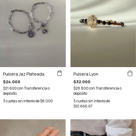
Pulsera Jaz Plateada
Pulsera Lyon
$24.000
$32.000
$21.600
con
Transferencia o
$28.800
con
Transferencia o
depósito
depósito
3
cuotas sin interés de
$8.000
3
cuotas sin interés de
$10.666,67