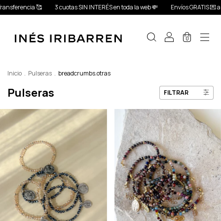
3 cuotas SIN INTERÉS en toda la web 💸
Envíos GRATIS 💌 a partir de los $
0
Inicio
.
Pulseras
.
breadcrumbs.otras
Pulseras
FILTRAR