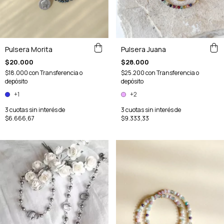
Pulsera Morita
Pulsera Juana
$20.000
$28.000
$18.000
con
Transferencia o
$25.200
con
Transferencia o
depósito
depósito
+1
+2
3
cuotas sin interés de
3
cuotas sin interés de
$6.666,67
$9.333,33