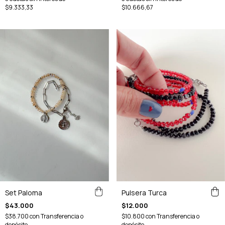
$9.333,33
$10.666,67
Set Paloma
Pulsera Turca
$43.000
$12.000
$38.700
con
Transferencia o
$10.800
con
Transferencia o
depósito
depósito