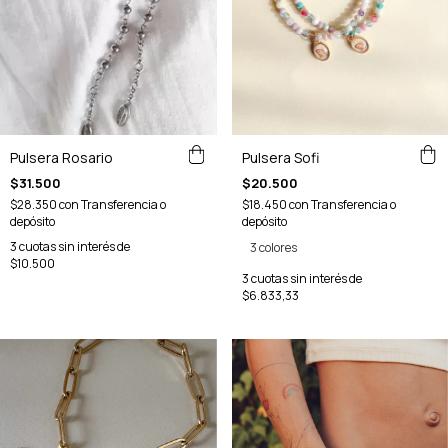
Pulsera Rosario
Pulsera Sofi
$31.500
$20.500
$28.350
con
Transferencia o
$18.450
con
Transferencia o
depósito
depósito
3
cuotas sin interés de
3 colores
$10.500
3
cuotas sin interés de
$6.833,33