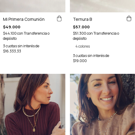
Mi Primera Comunión
Ternura B
$49.000
$57.000
$44.100
con
Transferencia o
$51.300
con
Transferencia o
depósito
depósito
3
cuotas sin interés de
4 colores
$16.333,33
3
cuotas sin interés de
$19.000