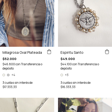
Milagrosa Oval Plateada
Espiritu Santo
$52.000
$49.000
$46.800
con
Transferencia o
$44.100
con
Transferencia o
depósito
depósito
+4
+3
3
cuotas sin interés de
3
cuotas sin interés de
$17.333,33
$16.333,33