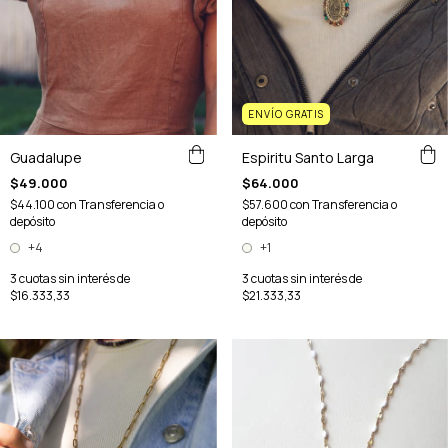
ENVÍO GRATIS
Guadalupe
Espiritu Santo Larga
$49.000
$64.000
$44.100
con
Transferencia o
$57.600
con
Transferencia o
depósito
depósito
+4
+1
3
cuotas sin interés de
3
cuotas sin interés de
$16.333,33
$21.333,33