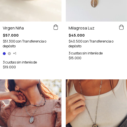
Virgen Niña
Milagrosa Luz
$57.000
$45.000
$51.300
con
Transferencia o
$40.500
con
Transferencia o
depósito
depósito
3
cuotas sin interés de
+1
$15.000
3
cuotas sin interés de
$19.000