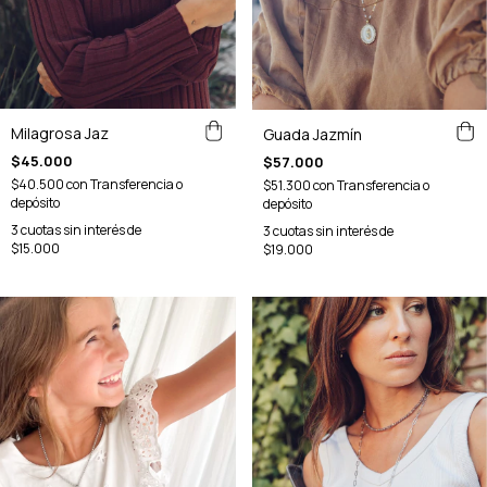
Milagrosa Jaz
Guada Jazmín
$45.000
$57.000
$40.500
con
Transferencia o
$51.300
con
Transferencia o
depósito
depósito
3
cuotas sin interés de
3
cuotas sin interés de
$15.000
$19.000