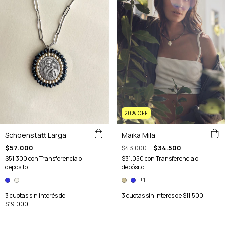
20
%
OFF
Schoenstatt Larga
Maika Mila
$57.000
$43.000
$34.500
$51.300
con
Transferencia o
$31.050
con
Transferencia o
depósito
depósito
+1
3
cuotas sin interés de
3
cuotas sin interés de
$11.500
$19.000