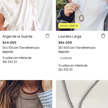
ENVÍO GRATIS
Ángel de la Guarda
Lourdes Larga
$49.000
$64.000
$44.100
con
Transferencia o
$57.600
con
Transferencia o
depósito
depósito
3
cuotas sin interés de
2 colores
$16.333,33
3
cuotas sin interés de
$21.333,33