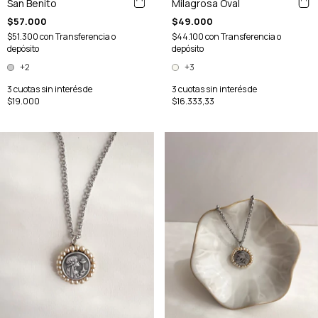
Milagrosa Oval
San Benito
$49.000
$57.000
$44.100
con
Transferencia o
$51.300
con
Transferencia o
depósito
depósito
+3
+2
3
cuotas sin interés de
3
cuotas sin interés de
$16.333,33
$19.000