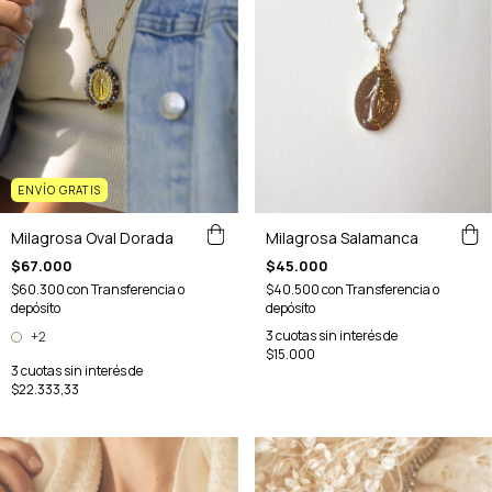
ENVÍO GRATIS
Milagrosa Salamanca
Milagrosa Oval Dorada
$45.000
$67.000
$40.500
con
Transferencia o
$60.300
con
Transferencia o
depósito
depósito
3
cuotas sin interés de
+2
$15.000
3
cuotas sin interés de
$22.333,33