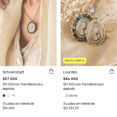
ENVÍO GRATIS
Lourdes
Schoenstatt
$64.000
$57.000
$57.600
con
Transferencia o
$51.300
con
Transferencia o
depósito
depósito
2 colores
+1
3
cuotas sin interés de
3
cuotas sin interés de
$21.333,33
$19.000