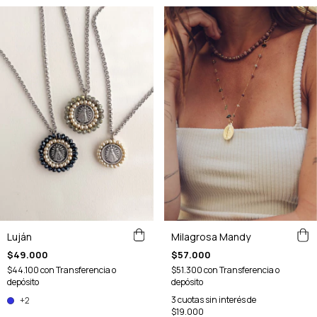
Luján
Milagrosa Mandy
$49.000
$57.000
$44.100
con
Transferencia o
$51.300
con
Transferencia o
depósito
depósito
3
cuotas sin interés de
+2
$19.000